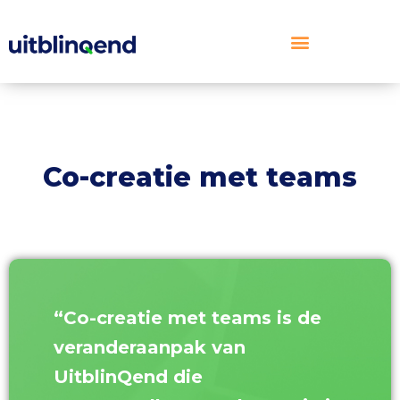
Ga
naar
de
inhoud
Co-creatie met teams
“Co-creatie met teams is de
veranderaanpak van
UitblinQend die