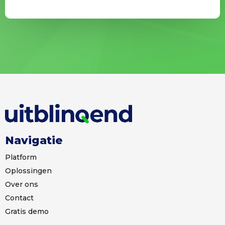
h
n
t
n
u
m
m
e
r
Navigatie
Platform
Oplossingen
Over ons
Contact
Gratis demo